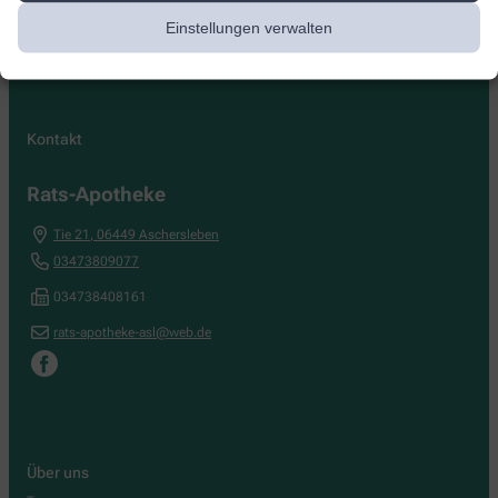
Einstellungen verwalten
Kontakt
Rats-Apotheke
Tie 21
,
06449
Aschersleben
03473809077
034738408161
rats-apotheke-asl@web.de
Über uns