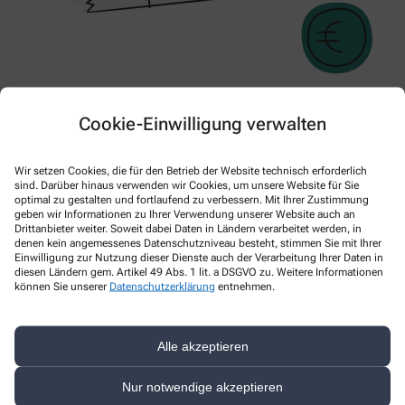
Cookie-Einwilligung verwalten
Was erhalten Sie von uns für Ihre Taler:
Wir setzen Cookies, die für den Betrieb der Website technisch erforderlich
15 gesammelte Taler = 10,00€ Einkaufsgutschein**
sind. Darüber hinaus verwenden wir Cookies, um unsere Website für Sie
Dieser Betrag kann bei einem
Einkauf ab 20,00€
geltend gemacht
optimal zu gestalten und fortlaufend zu verbessern. Mit Ihrer Zustimmung
werden!
geben wir Informationen zu Ihrer Verwendung unserer Website auch an
Drittanbieter weiter. Soweit dabei Daten in Ländern verarbeitet werden, in
Ihre Taler können Sie im Freiwahlsortiment und bei den
denen kein angemessenes Datenschutzniveau besteht, stimmen Sie mit Ihrer
apothekenpflichtigen Arzneimittel einlösen!*
Einwilligung zur Nutzung dieser Dienste auch der Verarbeitung Ihrer Daten in
diesen Ländern gem. Artikel 49 Abs. 1 lit. a DSGVO zu. Weitere Informationen
So haben Sie zwei Vorteile bei uns: den Sofortrabbat von 5% auf
können Sie unserer
Datenschutzerklärung
entnehmen.
Ihren Einkauf und eine große Auswahl für das Einlösen der Taler!
*Gilt nicht für Zuzahlungen, verschreibungspflichtige Arzneimittel,
auch nicht in Verbindung mit bereits reduzierter Ware,
Alle akzeptieren
Botendienstlieferungen bzw. weiteren Rabatten (Gutschein, ect.).
Nur notwendige akzeptieren
** Gilt nur für vorrätige Ware.