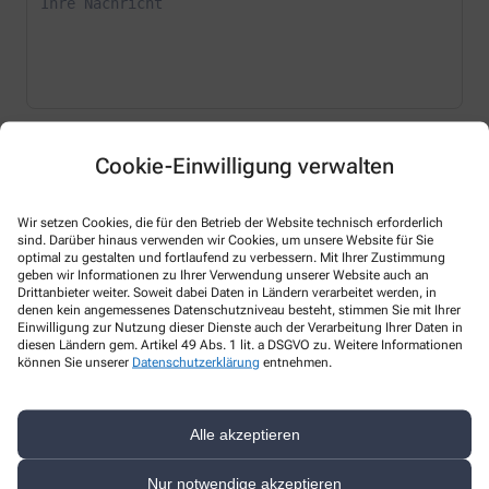
* Bitte füllen Sie die Pflichtfelder aus
Cookie-Einwilligung verwalten
Ich erkläre mich damit einverstanden, dass die von mir angegebenen
Daten elektronisch erfasst und gespeichert und meine Daten an die
Wir setzen Cookies, die für den Betrieb der Website technisch erforderlich
von mir ausgesuchte Apotheke übergeben werden. Rechtsgrundlage
sind. Darüber hinaus verwenden wir Cookies, um unsere Website für Sie
der Verarbeitung ist Art. 6 Abs. 1 lit. a DS-GVO. Die Einwilligung kann
optimal zu gestalten und fortlaufend zu verbessern. Mit Ihrer Zustimmung
jederzeit widerrufen werden, z.B. per E-Mail an
rats-apotheke-
geben wir Informationen zu Ihrer Verwendung unserer Website auch an
asl@web.de
.
Drittanbieter weiter. Soweit dabei Daten in Ländern verarbeitet werden, in
denen kein angemessenes Datenschutzniveau besteht, stimmen Sie mit Ihrer
Ihre Daten werden ausschließlich zur Bearbeitung Ihrer Anfrage
Einwilligung zur Nutzung dieser Dienste auch der Verarbeitung Ihrer Daten in
verwendet. Weitere Informationen zum Datenschutz finden Sie unter
diesen Ländern gem. Artikel 49 Abs. 1 lit. a DSGVO zu. Weitere Informationen
folgendem Link:
Datenschutz
.
können Sie unserer
Datenschutzerklärung
entnehmen.
Sind Sie ein Mensch? Dann wählen Sie bitte
das Herz
Alle akzeptieren
Nur notwendige akzeptieren