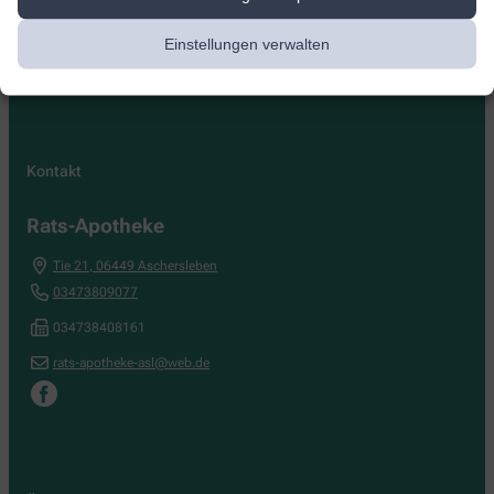
Einstellungen verwalten
Kontakt
Rats-Apotheke
Tie 21
,
06449
Aschersleben
03473809077
034738408161
rats-apotheke-asl@web.de