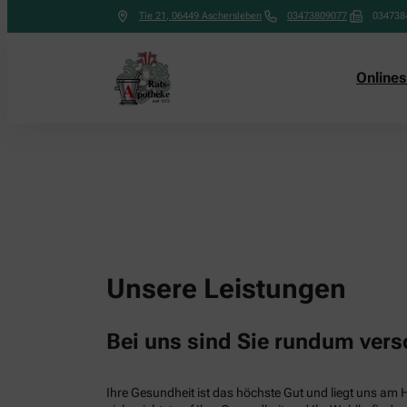
Tie 21
,
06449
Aschersleben
03473809077
034738
Online
Unsere Leistungen
Bei uns sind Sie rundum vers
Ihre Gesundheit ist das höchste Gut und liegt uns am 