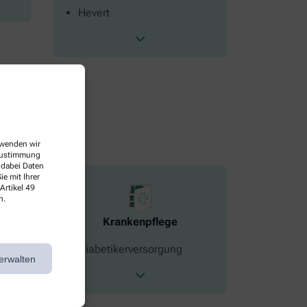
Hevert
erwenden wir
 Zustimmung
 dabei Daten
e mit Ihrer
Artikel 49
n.
Krankenpflege
Diabetikerversorgung
erwalten