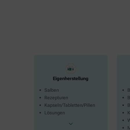
Eigenherstellung
Salben
B
Rezepturen
B
Kapseln/Tabletten/Pillen
B
Lösungen
K
W
M