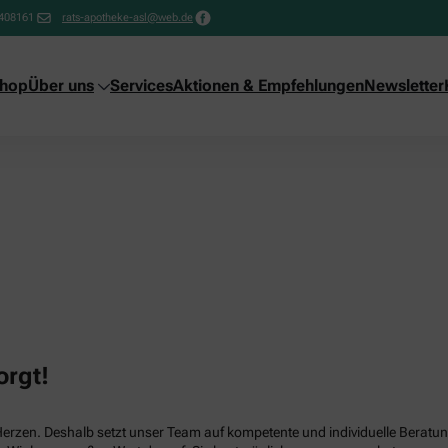
408161
rats-apotheke-asl@web.de
shop
Über uns
Services
Aktionen & Empfehlungen
Newsletter
orgt!
Herzen. Deshalb setzt unser Team auf kompetente und individuelle Beratun