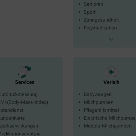
Senioren
Sport
Zahngesundheit
Polymedikation
Services
Verleih
lutdruckmessung
Babywaagen
MI (Body-Mass-Index)
Milchpumpen
otendienst
Pflegehilfsmittel
undenkarte
Elektrische Milchpump
echselwirkungen
Medela-Milchpumpen
edikationsanalyse