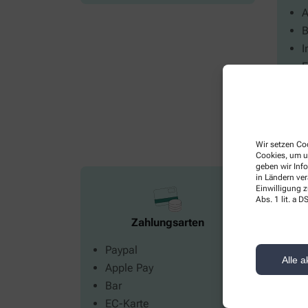
A
B
I
E
A
G
Wir setzen Coo
Cookies, um u
geben wir Inf
in Ländern ve
Einwilligung z
Abs. 1 lit. a
Zahlungsarten
Paypal
S
Alle a
Apple Pay
V
Bar
EC-Karte