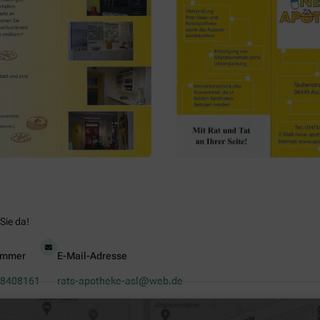
Sie da!
ummer
E-Mail-Adresse
8408161
rats-apotheke-asl@web.de