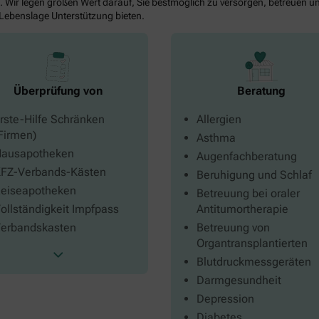
. Wir legen großen Wert darauf, Sie bestmöglich zu versorgen, betreuen un
 Lebenslage Unterstützung bieten.
Beratung
Überprüfung von
Allergien
rste-Hilfe Schränken
Firmen)
Asthma
ausapotheken
Augenfachberatung
FZ-Verbands-Kästen
Beruhigung und Schlaf
eiseapotheken
Betreuung bei oraler
Antitumortherapie
ollständigkeit Impfpass
Betreuung von
erbandskasten
Organtransplantierten
Blutdruckmessgeräten
Darmgesundheit
Depression
Diabetes