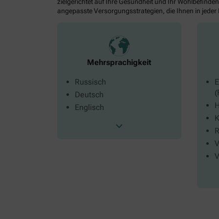
zielgerichtet auf Ihre Gesundheit und Ihr Wohlbefinden
angepasste Versorgungsstrategien, die Ihnen in jeder
Mehrsprachigkeit
Russisch
E
(
Deutsch
H
Englisch
K
R
V
V