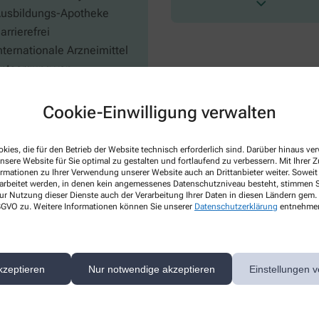
usbildungs-Apotheke
arrierefrei
nternationale Arzneimittel
ntsorgung von
ltmedikamenten
utscheine
Cookie-Einwilligung verwalten
kies, die für den Betrieb der Website technisch erforderlich sind. Darüber hinaus v
nsere Website für Sie optimal zu gestalten und fortlaufend zu verbessern. Mit Ihrer
ormationen zu Ihrer Verwendung unserer Website auch an Drittanbieter weiter. Soweit
rarbeitet werden, in denen kein angemessenes Datenschutzniveau besteht, stimmen Si
ur Nutzung dieser Dienste auch der Verarbeitung Ihrer Daten in diesen Ländern gem. 
 DSGVO zu. Weitere Informationen können Sie unserer
Datenschutzerklärung
entnehme
Tests
Impfungen
chwangerschaftstest
Überprüfung Impfpass
kzeptieren
Nur notwendige akzeptieren
Einstellungen v
aterschaftstest